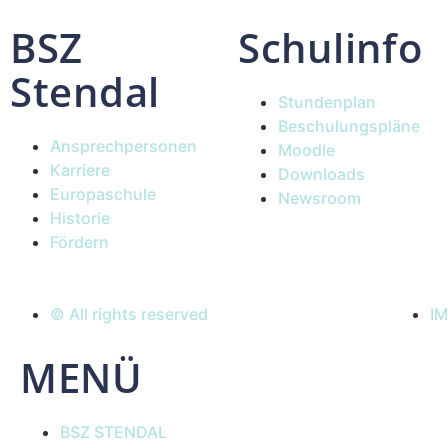
BSZ
Schulinfo
Stendal
Stundenplan
Beschulungspläne
Ansprechpersonen
Moodle
Karriere
Downloads
Europaschule
Newsroom
Historie
Fördern
© All rights reserved
I
MENÜ
BSZ STENDAL