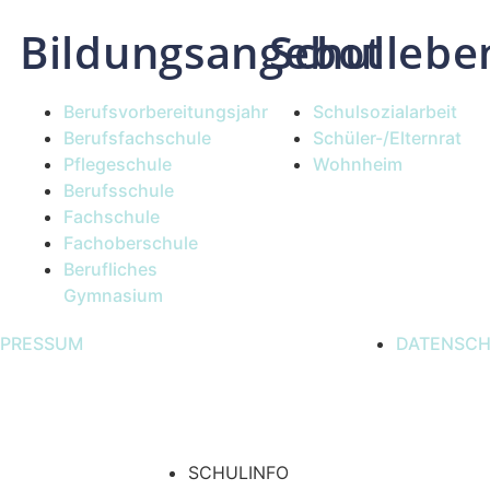
Bildungsangebot
Schullebe
Berufsvorbereitungsjahr
Schulsozialarbeit
Berufsfachschule
Schüler-/Elternrat
Pflegeschule
Wohnheim
Berufsschule
Fachschule
Fachoberschule
Berufliches
Gymnasium
MPRESSUM
DATENSC
SCHULINFO