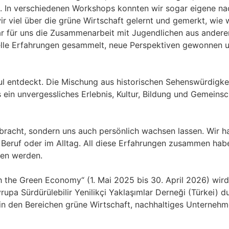
. In verschiedenen Workshops konnten wir sogar eigene na
 viel über die grüne Wirtschaft gelernt und gemerkt, wie wi
ar für uns die Zusammenarbeit mit Jugendlichen aus ande
relle Erfahrungen gesammelt, neue Perspektiven gewonnen u
bul entdeckt. Die Mischung aus historischen Sehenswürdigk
s ein unvergessliches Erlebnis, Kultur, Bildung und Gemein
bracht, sondern uns auch persönlich wachsen lassen. Wir h
m Beruf oder im Alltag. All diese Erfahrungen zusammen hab
sen werden.
h the Green Economy“ (1. Mai 2025 bis 30. April 2026) 
 Sürdürülebilir Yenilikçi Yaklaşımlar Derneği (Türkei) durc
 in den Bereichen grüne Wirtschaft, nachhaltiges Unternehm