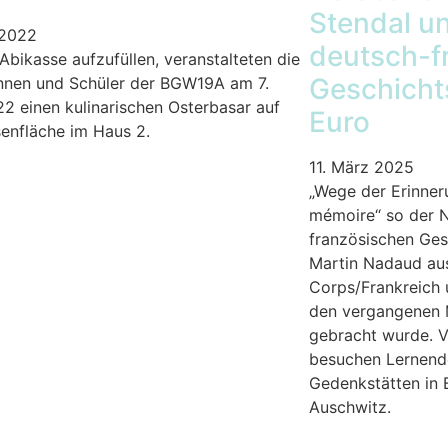
Stendal un
l 2022
deutsch-f
Abikasse aufzufüllen, veranstalteten die
Geschicht
innen und Schüler der BGW19A am 7.
22 einen kulinarischen Osterbasar auf
Euro
enfläche im Haus 2.
11. März 2025
„Wege der Erinner
mémoire“ so der 
französischen Ges
Martin Nadaud aus
Corps/Frankreich 
den vergangenen 
gebracht wurde. V
besuchen Lernend
Gedenkstätten in B
Auschwitz.