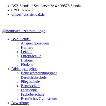
Zum
BSZ Stendal • Schillerstraße 4 • 39576 Stendal
Inhalt
03931 60-8200
springen
office@bsz-stendal.de
BSZ Stendal
Ansprechpersonen
Karriere
Leitbild
Europaschule
Historie
Fördern
Bildungsangebot
Berufsvorbereitungsjahr
Berufsfachschule
Pflegeschule
Berufsschule
Fachschule
Fachoberschule
Berufliches Gymnasium
Bewerbung