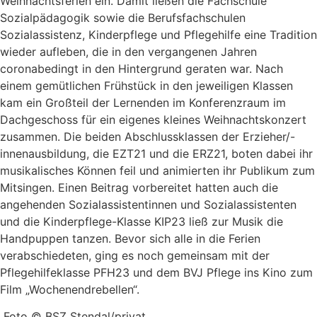
Weihnachtsferien ein. Damit ließen die Fachschule
Sozialpädagogik sowie die Berufsfachschulen
Sozialassistenz, Kinderpflege und Pflegehilfe eine Tradition
wieder aufleben, die in den vergangenen Jahren
coronabedingt in den Hintergrund geraten war. Nach
einem gemütlichen Frühstück in den jeweiligen Klassen
kam ein Großteil der Lernenden im Konferenzraum im
Dachgeschoss für ein eigenes kleines Weihnachtskonzert
zusammen. Die beiden Abschlussklassen der Erzieher/-
innenausbildung, die EZT21 und die ERZ21, boten dabei ihr
musikalisches Können feil und animierten ihr Publikum zum
Mitsingen. Einen Beitrag vorbereitet hatten auch die
angehenden Sozialassistentinnen und Sozialassistenten
und die Kinderpflege-Klasse KIP23 ließ zur Musik die
Handpuppen tanzen. Bevor sich alle in die Ferien
verabschiedeten, ging es noch gemeinsam mit der
Pflegehilfeklasse PFH23 und dem BVJ Pflege ins Kino zum
Film „Wochenendrebellen“.
Foto © BSZ Stendal/privat