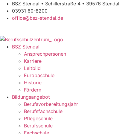
Zum
BSZ Stendal • Schillerstraße 4 • 39576 Stendal
Inhalt
03931 60-8200
springen
office@bsz-stendal.de
BSZ Stendal
Ansprechpersonen
Karriere
Leitbild
Europaschule
Historie
Fördern
Bildungsangebot
Berufsvorbereitungsjahr
Berufsfachschule
Pflegeschule
Berufsschule
Fachschule