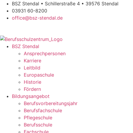
Zum
BSZ Stendal • Schillerstraße 4 • 39576 Stendal
Inhalt
03931 60-8200
springen
office@bsz-stendal.de
BSZ Stendal
Ansprechpersonen
Karriere
Leitbild
Europaschule
Historie
Fördern
Bildungsangebot
Berufsvorbereitungsjahr
Berufsfachschule
Pflegeschule
Berufsschule
Fachschule