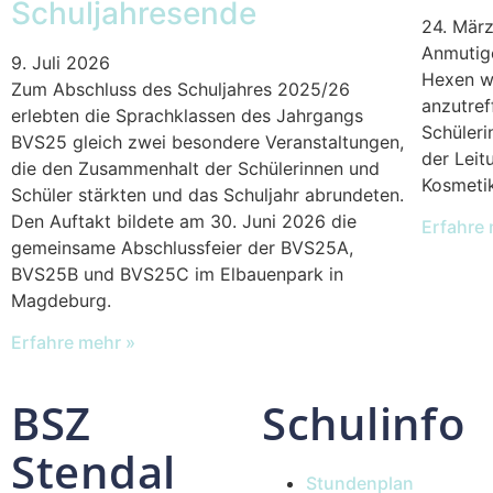
Schuljahresende
24. Mär
Anmutige
9. Juli 2026
Hexen w
Zum Abschluss des Schuljahres 2025/26
anzutref
erlebten die Sprachklassen des Jahrgangs
Schüleri
BVS25 gleich zwei besondere Veranstaltungen,
der Leit
die den Zusammenhalt der Schülerinnen und
Kosmeti
Schüler stärkten und das Schuljahr abrundeten.
Den Auftakt bildete am 30. Juni 2026 die
Erfahre 
gemeinsame Abschlussfeier der BVS25A,
BVS25B und BVS25C im Elbauenpark in
Magdeburg.
Erfahre mehr »
BSZ
Schulinfo
Stendal
Stundenplan