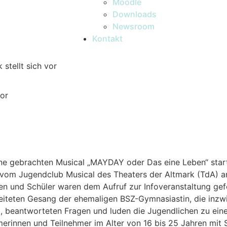
Moodle
Downloads
Newsroom
Kontakt
stellt sich vor
vor
hne gebrachten Musical „MAYDAY oder Das eine Leben“ sta
vom Jugendclub Musical des Theaters der Altmark (TdA) a
n und Schüler waren dem Aufruf zur Infoveranstaltung gef
eiteten Gesang der ehemaligen BSZ-Gymnasiastin, die inzwi
, beantworteten Fragen und luden die Jugendlichen zu ein
hmerinnen und Teilnehmer im Alter von 16 bis 25 Jahren mi