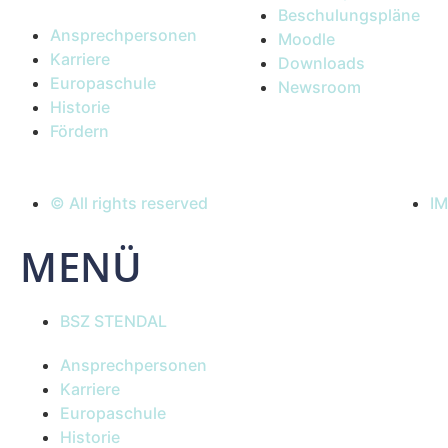
Beschulungspläne
Ansprechpersonen
Moodle
Karriere
Downloads
Europaschule
Newsroom
Historie
Fördern
© All rights reserved
I
MENÜ
BSZ STENDAL
Ansprechpersonen
Karriere
Europaschule
Historie