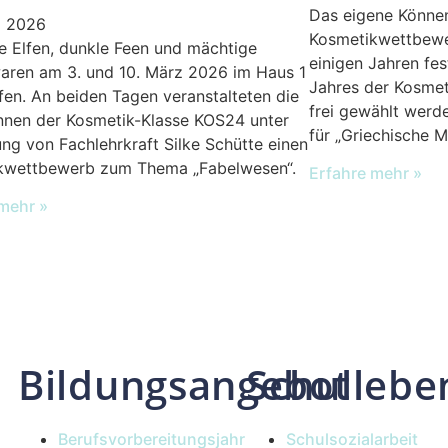
Das eigene Könne
z 2026
Kosmetikwettbewer
 Elfen, dunkle Feen und mächtige
einigen Jahren fes
aren am 3. und 10. März 2026 im Haus 1
Jahres der Kosme
fen. An beiden Tagen veranstalteten die
frei gewählt werd
nnen der Kosmetik-Klasse KOS24 unter
für „Griechische M
ung von Fachlehrkraft Silke Schütte einen
kwettbewerb zum Thema „Fabelwesen“.
Erfahre mehr »
mehr »
Bildungsangebot
Schullebe
Berufsvorbereitungsjahr
Schulsozialarbeit