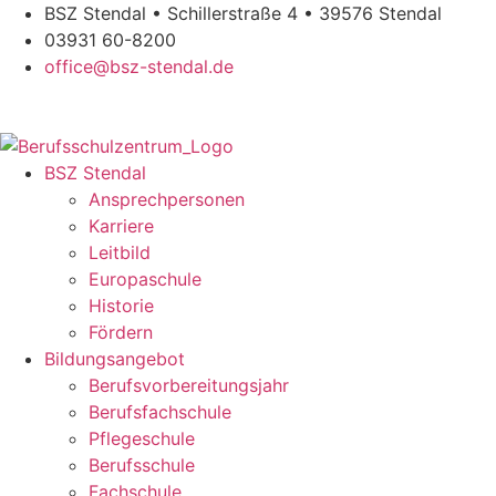
Zum
BSZ Stendal • Schillerstraße 4 • 39576 Stendal
Inhalt
03931 60-8200
springen
office@bsz-stendal.de
BSZ Stendal
Ansprechpersonen
Karriere
Leitbild
Europaschule
Historie
Fördern
Bildungsangebot
Berufsvorbereitungsjahr
Berufsfachschule
Pflegeschule
Berufsschule
Fachschule